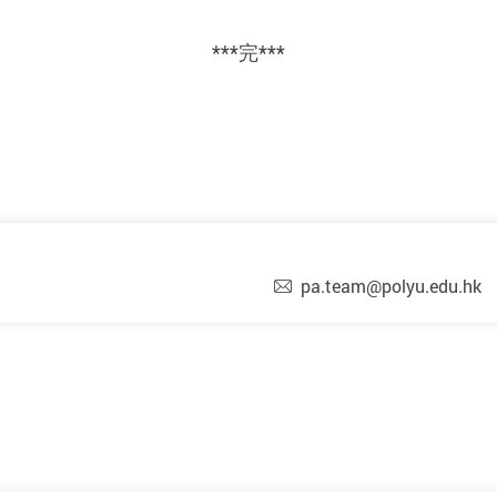
***完***
pa.team@polyu.edu.hk