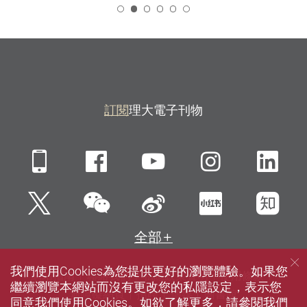
2
訂閱
理大電子刊物
Mobile
Facebook
YouTube
Instagra
Li
微信
Twitter
新浪微博
小紅書
知
全部
我們使用Cookies為您提供更好的瀏覽體驗。如果您
網站指南
聯絡我們
私隱政策聲明
使用條款
繼續瀏覽本網站而沒有更改您的私隱設定，表示您
無障礙網頁
招聘
傳媒
圖書館
同意我們使用Cookies。如欲了解更多，請參閱我們