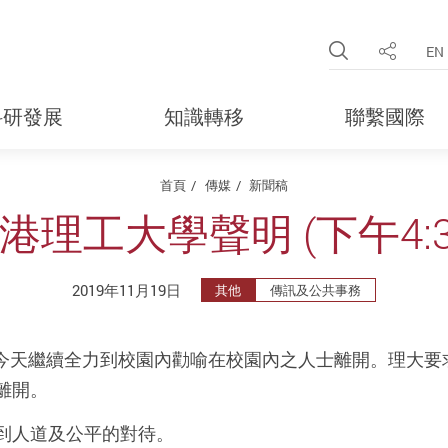
Open Site 
EN
分享
科研發展
知識轉移
聯繫國際
首頁
傳媒
新聞稿
港理工大學聲明 (下午4:3
2019年11月19日
其他
傳訊及公共事務
老師今天繼續全力到校園內勸喻在校園內之人士離開。理大
離開。
到人道及公平的對待。