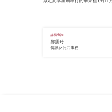
原定於本星期舉行的畢業禮 (由11
詳情查詢
鄭靄玲
傳訊及公共事務