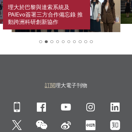
理大於巴黎與達索系統及
PAIEvo簽署三方合作備忘錄 推
動跨洲科研創新協作
2
訂閱
理大電子刊物
Mobile
Facebook
YouTube
Instagra
Li
微信
Twitter
新浪微博
小紅書
知