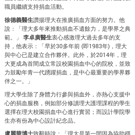
職員繼續支持捐血活動。
徐德義醫生
讚揚理大在推廣捐血方面的努力。他
說：「理大多年來推動捐血不遺餘力，是學界之典
範。」
李卓廣醫生
衷心感激理大過去多年的支
持，他表示：「早於30多年前 (即1983年)，理大
與中心已是建立合作夥伴。此外，於2014年，理
大更成為首間成立常設校園捐血中心的院校，並致
力鼓勵年青一代踴躍捐血，是中心最重要的學界夥
伴之一。」
理大學生除了身體力行參與捐血外，亦熱心支援中
心的捐血服務，例如部分修讀理大護理課程的學生
選擇在理大校園捐血中心進行實習；而設計學院學
生亦有份為中心設計紀念品。
盧麗華博士
致辭時說：「理大是第一間因為協助穩