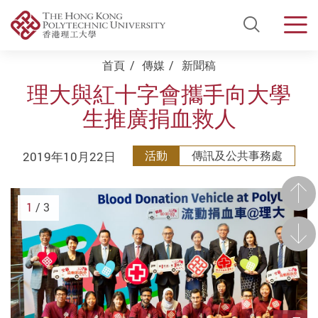
Open Si
Men
Start main content
首頁
傳媒
新聞稿
理大與紅十字會攜手向大學
生推廣捐血救人
2019年10月22日
活動
傳訊及公共事務處
前一
1
/ 3
後一