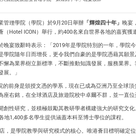
管理學院（學院）於9月20日舉辦
「輝煌四十年」
晚宴
Hotel ICON）舉行，約400名來自世界各地的嘉賓獲
於晚宴致辭時表示：「2019年是學院特別的一年，學院
是學院隨年日而增長，更令我們自豪的是學院憑藉其願景
不懈為業界樹立新標準，不斷推動知識發展，服務業界。
發展。」
。學院的前身是頒授文憑的學系，現在已成為亞洲乃至全球
為座右銘，在全球酒店及旅遊院校中卓爾不群，並一直位
開創性研究，並積極鼓勵其教研學者構建強大的研究文化
各地1,400多名學生提供涵蓋本科至博士學位的課程。
端酒店，是學院教學與研究模式的核心。唯港薈目標明確定