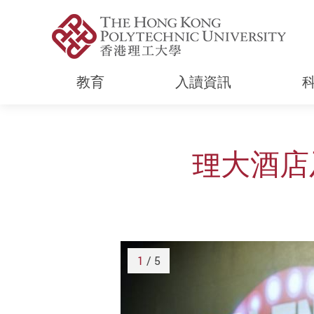
教育
入讀資訊
Start main content
理大酒店
1
/ 5