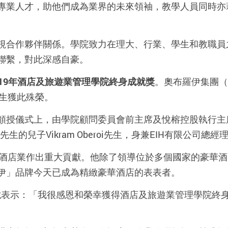
專業人才，助他們成為業界的未來領袖，教學人員同時亦
視合作夥伴關係。學院致力在理大、行業、學生和教職員
聯繫，對此深感自豪。
19
年酒店及旅遊業管理學院終身成就獎
。奧布羅伊集團（The
oi先生獲此殊榮。
頒授儀式上，由學院顧問委員會前主席及悅榕控股執行主
. S. Oberoi先生的兒子Vikram Oberoi先生，身兼EIH
oi先生為國際酒店業作出重大貢獻。他除了領導位於多個國家的
伊」品牌今天已成為精緻豪華酒店的表表者。
生
表示：「我很感恩和榮幸獲得酒店及旅遊業管理學院終