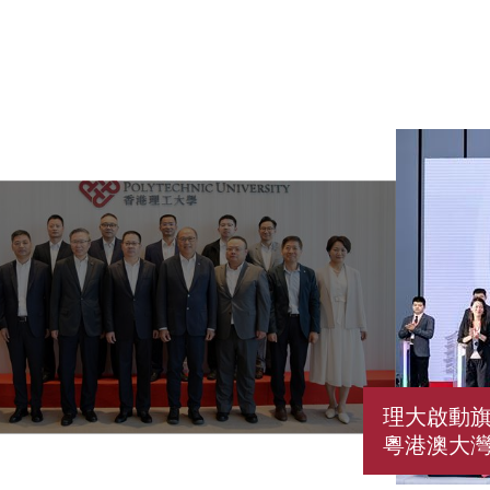
理大啟動旗
粵港澳大