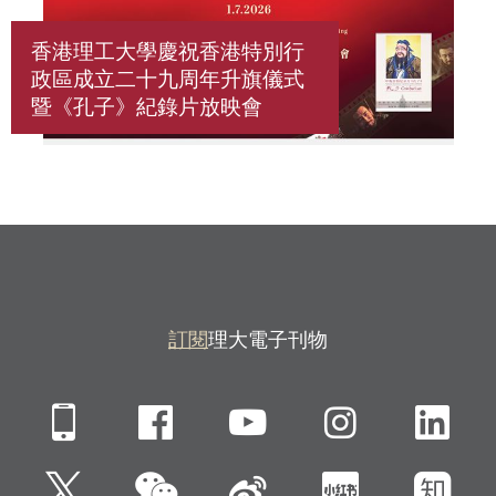
香港理工大學慶祝香港特別行
政區成立二十九周年升旗儀式
暨《孔子》紀錄片放映會
訂閱
理大電子刊物
Mobile
Facebook
YouTube
Instagra
Li
微信
Twitter
新浪微博
小紅書
知