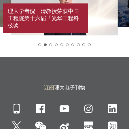
理大学者倪一清教授荣获中国
工程院第十六届「光华工程科
技奖」
2
订阅
理大电子刊物
Mobile
Facebook
YouTube
Instagra
Li
微信
Twitter
新浪微博
小红书
知