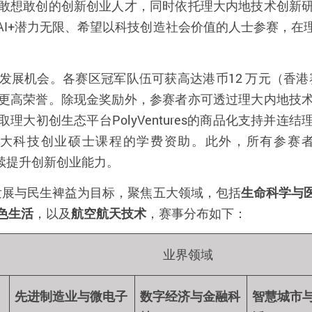
敢想敢创的创新创业人才，同时依托理大内地技术创新
AI+潜力无限、希望以科技创造社会价值的人士参赛，在
展机会。各赛区冠军队伍可获高达港币12 万元（香港
更高荣誉。除现金奖励外，参赛者亦可透过理大内地技
理大初创生态平台PolyVentures的商品化支持并连
科技创业硕士课程的学费资助。此外，所有参赛者均可免费
列，持续提升创新创业能力。
业发展与民生裨益为目标，聚焦五大领域，包括
生命科学与
色生活
，以及
航空航天技术
，赛事分布如下：
业界领域
先进制造业与微电子
数字经济与金融科
智慧城市