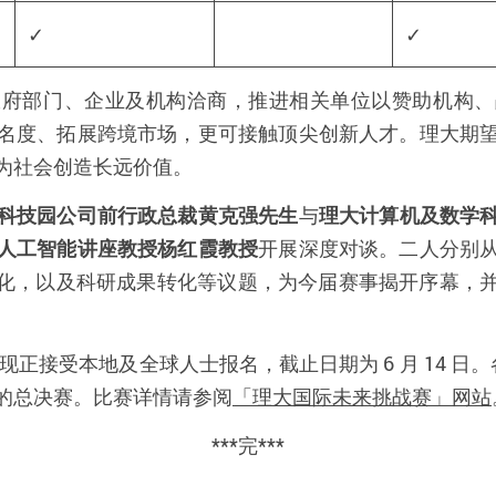
✓
✓
政府部门、企业及机构洽商，推进相关单位以赞助机构、
名度、拓展跨境市场，更可接触顶尖创新人才。理大期
为社会创造长远价值。
科技园公司前行政总裁黄克强先生
与
理大计算机及数学
人工智能讲座教授杨红霞教授
开展深度对谈。二人分别
及化，以及科研成果转化等议题，为今届赛事揭开序幕，
正接受本地及全球人士报名，截止日期为 6 月 14 日。各
行的总决赛。比赛详情请参阅
「理大国际未来挑战赛」网站
***
完
***