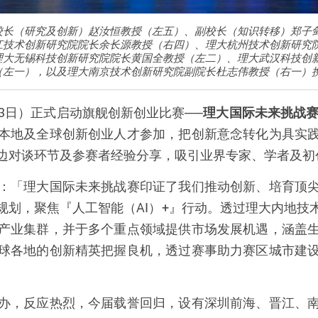
校长（研究及创新）赵汝恒教授（左五）、副校长（知识转移）郑子
江技术创新研究院院长余长源教授（右四）、理大杭州技术创新研究
理大无锡科技创新研究院院长黄国全教授（左二）、理大武汉科技创
左一），以及理大南京技术创新研究院副院长杜志伟教授（右一）携手
3
日）正式启动旗舰创新创业比赛
──
理大国际未来挑战
本地及全球创新创
业人才参加，把创新意念转化为具实
边对谈环节及参赛者经验分享，吸引业界专家、学者及初
：「理大国际未来挑战赛印证了我们推动创新、培育顶
规划，聚焦『人工智能（AI）+』行动。透过理大内地技
产业集群，并于多个重点领域提供市场发展机遇，涵盖
球各地的创新精英把握良机，透过赛事助力赛区城市建
办，反应热烈，今届载誉回归，设有深圳前海、晋江、