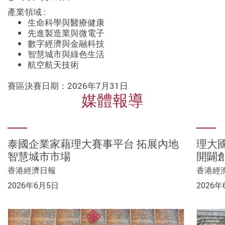
產業領域 :
生命科學與醫療健康
先進製造業與微電子
數字經濟與金融科技
智慧城市與綠色生活
航空航天技術
賽區決賽日期：2026年7月31日
媒體報導
泰國企業家藉理大賽事平台 拓展內地
理大國際未來挑戰賽 助教授開闢創
「理大國際未來挑戰賽2026」啟動
理大國際未來挑戰賽2026正式啟動 透
泰國企業家藉理大賽事平台 拓
理大
智慧城市市場
業路
培育創科人才落地發展
過內地技術創新研究院跨境網絡 推動
展內地智慧城市市場
開闢
創新創業
香港經濟日報
香港經濟日報
HK01
香港經濟日報
香港經
理大新聞稿
2026年6月5日
2026年6月3日
2026年5月20日
2026年6月5日
2026年
2026年5月14日