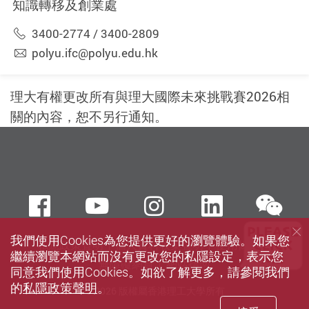
知識轉移及創業處
3400-2774 / 3400-2809
polyu.ifc@polyu.edu.hk
理大有權更改所有與理大國際未來挑戰賽2026相
關的內容，恕不另行通知。
we
Facebook
Youtube
instagram
LinkedIn
我們使用Cookies為您提供更好的瀏覽體驗。如果您
私隱政策聲明
個人資料收集聲明
使用條款
繼續瀏覽本網站而沒有更改您的私隱設定，表示您
無障礙網頁
網站指南
同意我們使用Cookies。如欲了解更多，請參閱我們
的
私隱政策聲明
。
© 2026 版權屬香港理工大學所有