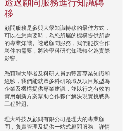
透過顧問服務進行知識轉
移
顧問服務是參與大學知識轉移的最佳方式，
可以在
您
需要時，為
您
所屬的機構提供所需
的專業知識。
透過
顧問服務
，
我們
能按
合作
夥伴
的需要，
將跨學科研究知識轉化為實際
影響。
憑藉
理大
學
者及科
研人員的豐富專業知識和
經驗，
我們能
就眾多
科研
領域及項目類型為
企業及機構提供專業建議，並
以行之
有效
的
實用創新方案
幫助合作夥伴
解決現實挑戰與
工程難題。
理大科技及顧問有限公司是理大的專業顧
問，負責管理及提供一站式
顧問
服務。詳情