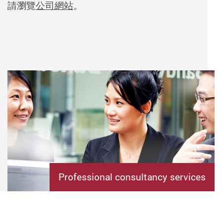
請
瀏覽
公司網站
。
Professional consultancy services