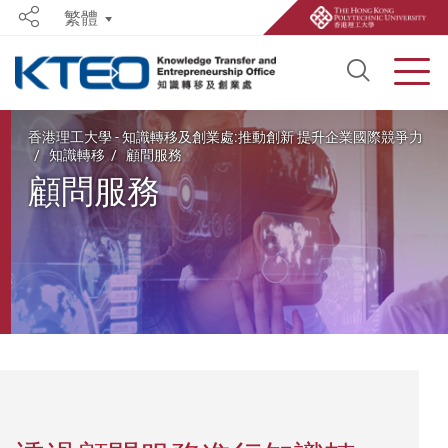
繁體
Share
Open S
Men
Start main content
香港理工大學 - 知識轉移及創業處:推動創新 提升企業國際競爭力
知識轉移
顧問服務
顧問服務