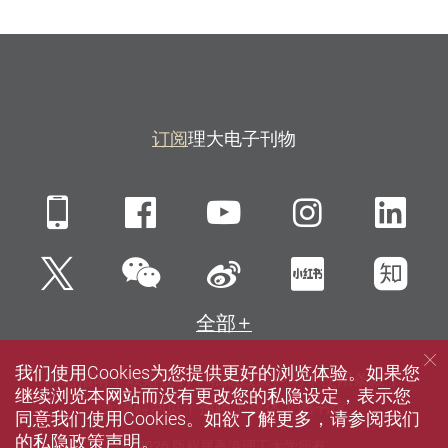
订阅
理大电子刊物
Mobile
Facebook
YouTube
Instagra
Li
微信
Twitter
新浪微博
小红书
知
全部
我们使用Cookies为您提供更好的浏览体验。如果您
网站指南
联络我们
私隐政策声明
使用条款
继续浏览本网站而没有更改您的私隐设定，表示您
无障碍网页
招聘
媒体
图书馆
同意我们使用Cookies。如欲了解更多，请参阅我们
的
私隐政策声明
。
© 2026 版权属香港理工大学所有