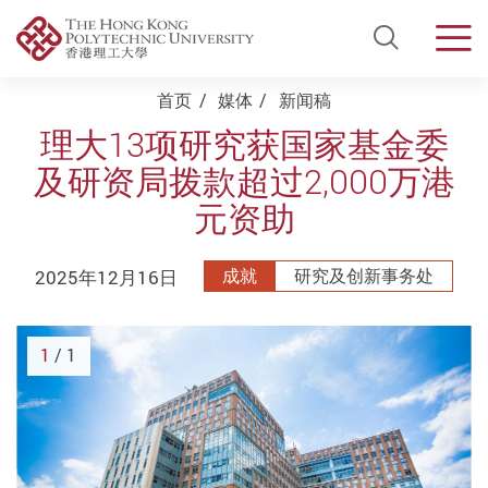
Open Si
Men
Start main content
首页
媒体
新闻稿
理大13项研究获国家基金委
及研资局拨款超过2,000万港
元资助
2025年12月16日
成就
研究及创新事务处
1
/ 1