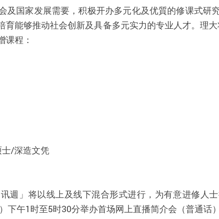
会及国家发展需要，积极开办多元化及优質的修课式研
育能够推动社会创新及具备多元实力的专业人才。理大将于20
新增课程：
硕士
/
深造文凭
资讯週」
将以线上及线下混合形式进行，为有意进修人士
）下午
1
时至
5
时
30
分举办首场网上直播简介会（普通话