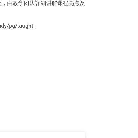
座，由教学团队詳细讲解课程亮点及
udy/pg/taught-
：