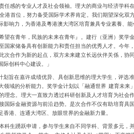
责任感的专业人才及社会领袖。理大的商业与经济学科
、全港首位，努力备受国际学术界肯定。我们期望深化双
际影响力，为香港及粵港澳大湾区培育兼具专业素養、能
希望在青年，民族的未来在青年』。建行（亚洲）奖学
至国家储备具有创新能力和责任担当的优秀人才。今年
此次合作为新的起点，双方未来建立长远伙伴关係，协
国际创科中心建设。」
学金计划旨在嘉许成绩优异、具创新思维的理大学生，评
大领域的分析能力。奖学金计划以「融通世界 建育未来
的理念。理大一直致力透过科研创新及人才培育为社会
接国际金融资源与前沿趋势。是次合作不仅有助培育具
足香港、连通大湾区、放眼世界的金融新力量。
本科生踴跃申请，参与学生来自不同学科、背景多元，