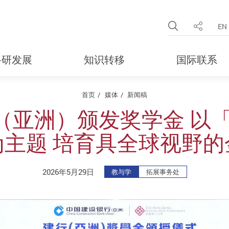
Open Site 
EN
分享
科研发展
知识转移
国际联系
首页
媒体
新闻稿
（亚洲）颁发奖学金 以「
为主题 培育具全球视野的
2026年5月29日
教与学
拓展事务处