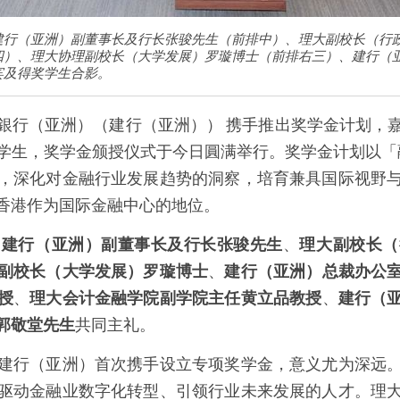
建行（亚洲）副董事长及行长张骏先生（前排中）、理大副校长（行
四）、理大协理副校长（大学发展）罗璇博士（前排右三）、建行（
宾及得奖学生合影。
銀行（亚洲）（建行（亚洲）） 携手推出奖学金计划，
学生，奖学金颁授仪式于今日圓满举行。奖学金计划以「
，深化对金融行业发展趋势的洞察，培育兼具国际视野
香港作为国际金融中心的地位。
、
建行（亚洲）副董事长及行长张骏先生
、
理大副校长（
副校长（大学发展）罗璇博士
、
建行（亚洲）总裁办公
授
、
理大会计金融学院副学院主任黄立品教授
、
建行（
郭敬堂先生
共同主礼。
建行（亚洲）首次携手设立专项奖学金，意义尤为深远
驱动金融业数字化转型、引领行业未来发展的人才。理