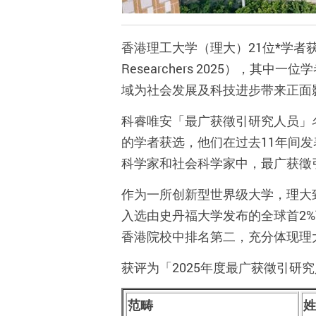
香港理工大学（理大）
21
位*学者
Researchers 2025
），其中一位学
域为社会发展及
科技进步
带来正面
科睿唯安「最广获徵引研究人员」
的学者获选，
他们
在过去
11
年间发
科学家和社会科学家中，最广获徵
作为一所创新型世界级大学，理大
入选由史丹福大学发布的全球首
2%
香港院校中排名
第二
，充分体现理
获评为「
2025
年度最广获徵引研究
范畴
姓