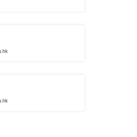
u.hk
u.hk
下一页