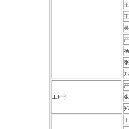
王
王
吴
严
杨
张
郑
严
工程学
张
郑
王