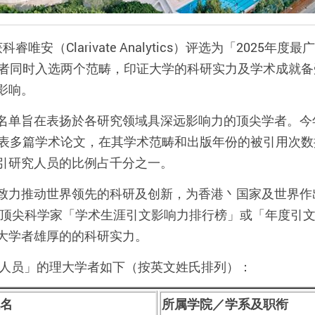
获科睿唯安（
Clarivate Analytics
）评选为「
2025
年度最广
者同时入选两个范畴，印证大学的科研实力及学术成就备
影响。
名单旨在表扬於各研究领域具深远影响力的顶尖学者。今
表
多篇
学术论文，在其学术范畴和出版年份的被引用次数
引研究人员的比例占千分之一。
致力推动世界领先的科研及创新，为香港丶国家及世界作
顶尖科学家「
学术生涯引文
影响力排行榜」或「年度
引
大学者雄厚的的科研实力。
人员」的理大学者如下（按英文
姓氏排
列）
：
名
所属学院／学系及职衔