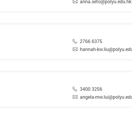
anna.seto@polyu.edu.hk
2766 6375
hannah-kw.liu@polyu.ed
3400 3256
angela-mw.lui@polyu.ed