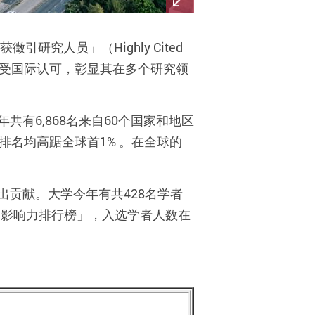
获徵引研究人员」（
Highly Cited
受国际认可，彰显其
在多个研究
领
年共有
6,868
名来自
60
个国家和地区
排名均高踞全球首
1%
。在全球的
出贡献。
大学今年有共
428
名
学者
文
影响力排行榜」，入选学者人数在