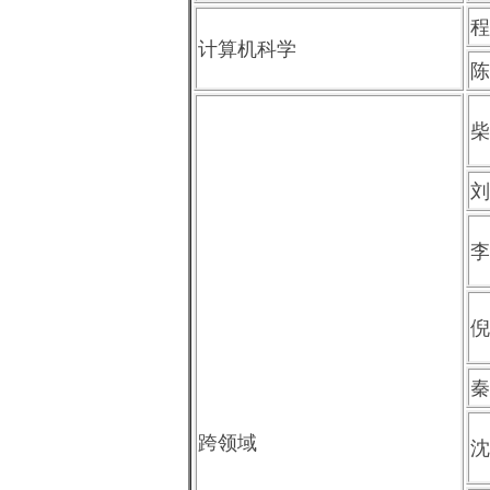
程
计算机科学
陈
柴
刘
李
倪
秦
跨领域
沈