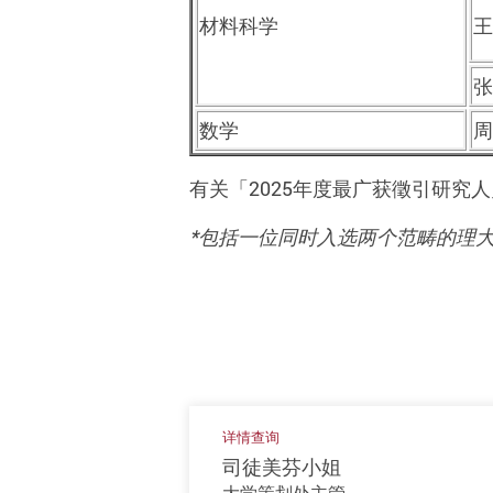
材料科学
王
张
数学
周
有关
「
2025
年度最广获徵引研究人
*
包括
一位同时入选两个范畴的
理
详情查询
司徒美芬小姐