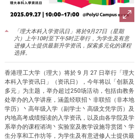
「理大本科入学资讯日」将於9月27日（星期
六）上午10时至下午5时正举行，为学生及有意
进修人士提供最新升学资讯，探索多元化的课程
选择。
香港理工大学（理大）
将於
9
月
27
日
举行
「理大
本科入学资讯日」（资讯日）
，今年将
以「创新及
多元」为主题，
举办超过
250
场活动，包括由教务
处举办的入学讲座，涵盖经联招丶非联招（非本地
学历）丶高年级入学（副学士丶高级文凭学历）及
内地高考成绩报读的入学资讯，以及由各学院及学
系举办的课程谘询丶实验室及教学设施导赏团丶学
生分享和工作坊等，为学生及有意进修人士提供最