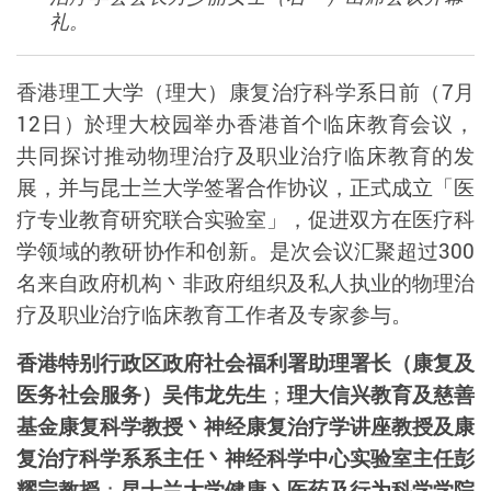
礼。
香港理工大学（理大）康复治疗科学系日前（
7
月
12
日）於理大校园举办香港首个临床教育会议，
共同探讨推动
物理治疗及职业治疗临床教育的发
展，
并与昆士兰大学签署
合作协议
，正式成立「医
疗专业教育研究联合实验室」，促进双方在医疗科
学领域的
教研
协作和
创新
。是次
会议
汇聚
超过
300
名来自政府机构丶非政府组织及私人执业的物理治
疗及职业治疗临床教育工作者
及专家参与
。
香港特
别行政区政府
社会福利署助理署长（康复及
医务社会服务）吴伟龙先生
；
理大信兴教育及慈善
基金康复科学教授丶神经康复治疗学讲座教授及康
复治疗科学系系主任丶神经科学中心实验室主任彭
耀宗教授
；
昆士兰大学健康丶医药及行为科学学院