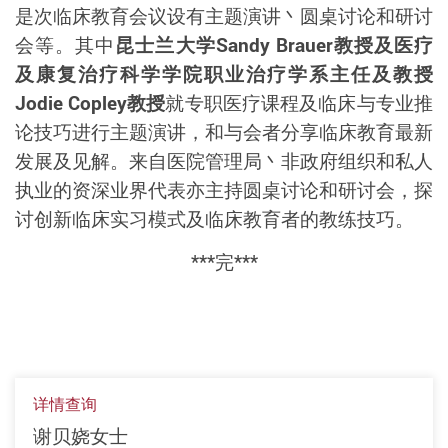
是次临床教育会议
设有
主题演讲丶圆
桌讨论和
研讨
会等。其中
昆士兰大学
Sandy Brauer
教授及医疗
及康复治疗科学学院职业治疗学系主任及教授
Jodie Copley
教授
就专职医疗课程及临床与专业推
论技巧进行主题演讲，和与会者分享临床教育最新
发展及见解。
来自
医院管理局丶非政府组织和私人
执业的资深业界
代表
亦主持圆桌讨论和研讨会，探
讨创新临床实习模式及临床教育者的教练技巧。
***
完
***
详情查询
谢贝娆女士