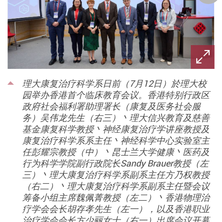
理大康复治疗科学系日前（7月12日）於理大校
园举办香港首个临床教育会议。香港特别行政区
政府社会福利署助理署长（康复及医务社会服
务）吴伟龙先生（右三）丶理大信兴教育及慈善
基金康复科学教授丶神经康复治疗学讲座教授及
康复治疗科学系系主任丶神经科学中心实验室主
任彭耀宗教授（中）丶昆士兰大学健康丶医药及
行为科学学院副行政院长Sandy Brauer教授（左
三）丶理大康复治疗科学系副系主任方乃权教授
（右二）丶理大康复治疗科学系副系主任暨会议
筹备小组主席魏佩菁教授（左二）丶香港物理治
疗学会会长胡存孝先生（左一），以及香港职业
治疗学会会长方少丽女士（右一）出席会议开幕