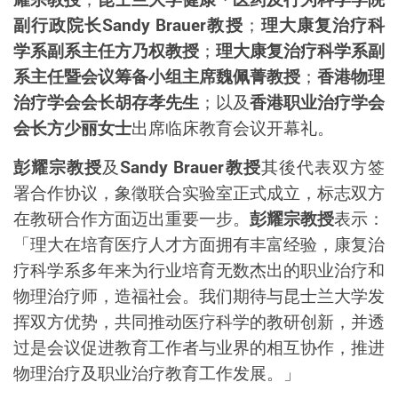
副行政院长
Sandy Brauer
教授
；
理大康复治疗科
学系副系主任方乃权教授
；
理大康复治疗科学系副
系主任暨会议筹备小组主席魏佩菁教授
；
香港物理
治疗学会会长胡存孝先生
；以及
香港职业治疗学会
会长方少丽女士
出席临床教育会议开幕礼。
彭耀宗教授
及
Sandy Brauer
教授
其
後代表
双方签
署合作协议，象徵联合实
验室
正式成立，标志
双
方
在教研合作
方面迈出重要一步
。
彭耀宗教授
表示：
「理大
在培育
医疗人才方面
拥有丰富经验，
康复治
疗科学系多年来为行业培育无数杰出的职业治疗和
物理治疗师，造福社会。我们期
待与昆士兰
大学
发
挥双方优势，
共同推动医疗科学的教研创新，并透
过是会议促进教育工作者与业界的相互协作，推进
物理治疗及职业治疗教育工作发展。」