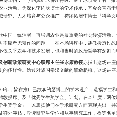
生博士
指：「李约瑟纪念讲座持续汇聚全球顶尖学者，推
农业活动。为深化李约瑟博士的学术传承，基金会宣布于
域研究、人才培育与公众推广，持续拓展李博士『科学文
代中国，统治者一再强调农业是最重要的社会经济活动。
人不应考虑耕作的问题。」在本场讲座中，胡教授透过战
不仅关乎农学和技术发展，也和当时的政治哲学有深刻而
及创新政策研究中心联席主任崔永康教授
亦指出这场讲座
史的多样性。透过对战国秦汉文献的细緻爬梳，这场讲座
979年，旨在推广已故李约瑟博士的学术遗产，造福学生
聘教授席」及「优秀学生奖学金」计划。在本年度，两位
学生奖学金」，以表扬他们在学术研究方面表现杰出，并
及额外津贴，攻读研究生学位和从事研究工作，得奖名单