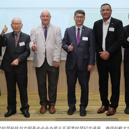
李约瑟科技与文明基金会合办第十五届李约瑟纪念讲座，邀得剑桥大