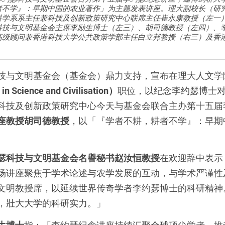
者不学』：早期中国的农业著作」为主题发表讲座。理大副校长（研
科学系系主任兼科技及创新政策研究中心联席主任崔永康教授（左一
科技与文明基金会主席李励生博士（左三）、胡司德教授（左四）、
高级顾问兼香港科技大学公共政策学部主任白立邦教授（右三）及香
。
技与文明基金会（基金会）鼎力支持，宣布在理大人文学
n Science and Civilisation）
职位，以纪念李约瑟博士
科技及创新政策研究中心今天与基金会联合主办第十五届
座教授胡司德教授
，以「『学者不耕，耕者不学』：早期
瑟科技与文明基金会名譽秘书赵汝恒教授
在欢迎辞中表示
场讲座聚焦于学术论述与农学发展的互动，与学术严谨性
文明教授席，以延续世界传奇学者李约瑟博士的科研精神
，壯大大学的科研实力。」