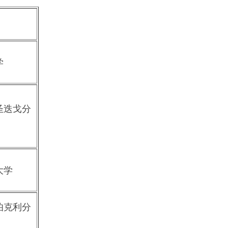
学
圣迭戈分
大学
伯克利分