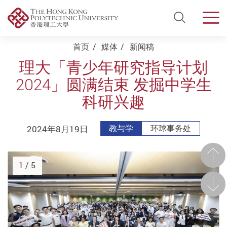
Open Si
Men
Start main content
首页
媒体
新闻稿
理大「青少年研究指导计划
2024」圆满结束 发掘中学生
科研兴趣
2024年8月19日
教与学
环球事务处
前一
1
/ 5
后一