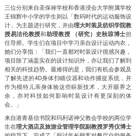
三位分别来自圣保禄学校和香港浸会大学附属学校
王锦辉中小学的学生则以「数码时代的运动服饰设
计」为主题进行研究，并由
理大时装及纺织学院教
授易洁伦教授
和
助理教授
（研究）史秋琼博士
担
任导师。学生们在项目中学习亲自设计运动内衣，
她们分享指：
「
我们一直都对时装设计很感兴趣，
项目除了
涵盖
实在的设计知识外，亦让我们了解到
相关的科技趋势。
最难得的是，我们有机会参观及
了解先进的
4D
身体扫瞄仪器和动作捕捉系统，
并
作为模特儿
亲身体验这些崭新技术
，大开眼界之
余，亦对科技如何影响时装设计
有更深刻的体
会。」
来自港青基信书院
和玛利诺神父教会学校
的两位学
生在
理大酒店及旅游业管理学院副教授罗秀仪博士
的指
导下，完成了「探讨年长顾客对餐厅自助服务