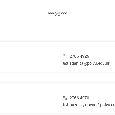
*** 完 ***
2766 4925
sdanita@polyu.edu.hk
2766 4570
hazel-sy.cheng@polyu.e