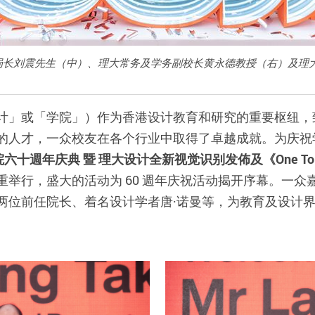
局长刘震先生（中）、理大常务及学务副校长黄永德教授（右）及理
计」或「学院」）作为香港设计教育和研究的重要枢纽，
的人才，一众校友在各个行业中取得了卓越成就。为庆祝
十週年庆典 暨 理大设计全新视觉识别发佈及《One To
举行，盛大的活动为 60 週年庆祝活动揭开序幕。一
两位前任院长、着名设计学者唐·诺曼等，为教育及设计