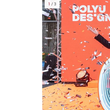
1
/ 3