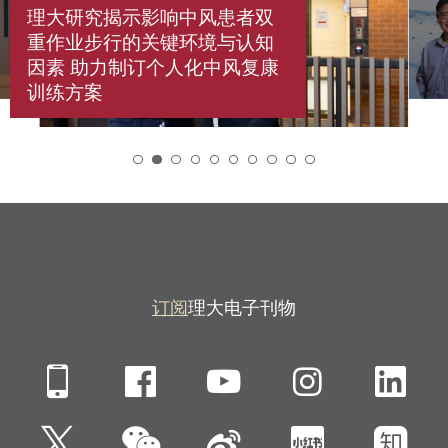
理大研究揭示影响中风患者双
重作业步行的关键环境与认知
因素 助力制订个人化中风复康
训练方案
2
订阅
理大电子刊物
Mobile
Facebook
YouTube
Instagra
Li
微信
Twitter
新浪微博
小红书
知