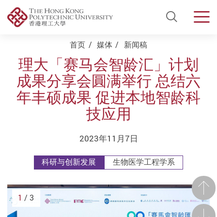
Open Si
Men
Start main content
首页
媒体
新闻稿
理大「赛马会智龄汇」计划
成果分享会圓满举行 总结六
年丰硕成果 促进本地智龄科
技应用
2023年11月7日
科研与创新发展
生物医学工程学系
前一
1
/ 3