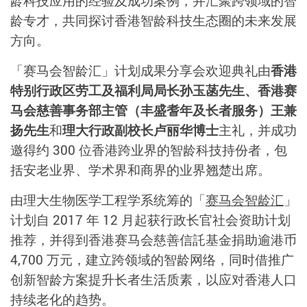
龄科技应用的经验及成功案例，并汇聚跨领域的智
龄专才，共同探讨香港智龄科技生态圈的未来发展
方向。
「赛马会智龄汇」计划成果分享会欢迎典礼由
香港
特别行政区劳工及福利局局长孙玉菡先生、香港赛
马会慈善事务部主管（丰盛耆年及长者服务）王兼
扬先生
和
理大行政副校长卢丽华博士
主礼，并成功
邀得约 300 位香港跨业界的智龄科技持份者，包
括安老业界、学术界和商界的业界翘楚出席。
由理大生物医学工程学系统筹的「
赛马会智龄汇
」
计划自 2017 年 12 月起获行政长官社会资助计划
推荐，并得到香港赛马会慈善信託基金捐助逾港币
4,700 万元，建立跨领域的智龄网络，同时借推广
创新智龄方案提升长者生活质素，以应对香港人口
持续老化的趋势。