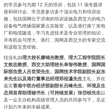
的学员参与为期 12 天的培训，包括 11 场专题讲
座和研讨会。学员更参访多个顶尖电力和培训设
施，包括国网位于济南的培训设施及西交大的电力
设备电气绝缘国家重点实验室，以及港灯南丫发电
厂和电缆隧道，学习先进技术及专业管理的知识，
并有机会与理大、港灯、国网及西交大的专家交流
和汲取宝贵经验。
结业礼由
理大校长滕锦光教授、理大工程学院院长
文效忠教授、西交大助理校长单智伟教授、国网国
际部负责人吕世荣先生、国网技术学院副院长赵东
来先生以及港灯董事总经理郑祖瀛先生
主礼，并在
嘉宾
香港中联办经济部副部长吕峰先生、环境及生
态局首席助理秘书长（可持续发展）张岱桢先生
以
及一众主办机构高级管理人员的共同参与下，见证
计划六年来的丰硕成果。