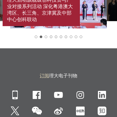
业对接系列活动 深化粤港澳大
湾区、长三角、京津冀及中部
中心创科联动
2
订阅
理大电子刊物
Mobile
Facebook
YouTube
Instagra
Li
微信
Twitter
新浪微博
小红书
知