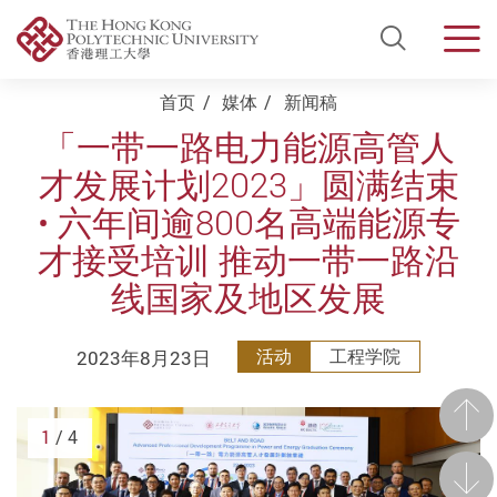
Open Si
Men
Start main content
首页
媒体
新闻稿
「一带一路电力能源高管人
才发展计划2023」圆满结束
• 六年间逾800名高端能源专
才接受培训 推动一带一路沿
线国家及地区发展
2023年8月23日
活动
工程学院
前一
1
/ 4
后一