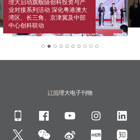
理大启动旗舰级创科投资与产
业对接系列活动 深化粤港澳大
湾区、长三角、京津冀及中部
中心创科联动
2
订阅
理大电子刊物
Mobile
Facebook
YouTube
Instagra
Li
微信
Twitter
新浪微博
小红书
知