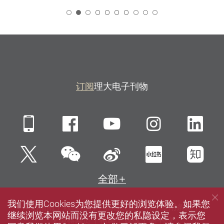
2
订阅
理大电子刊物
Mobile
Facebook
YouTube
Instagra
Li
微信
Twitter
新浪微博
小红书
知
全部
我们使用Cookies为您提供更好的浏览体验。如果您
网站指南
联络我们
私隐政策声明
使用条款
继续浏览本网站而没有更改您的私隐设定，表示您
无障碍网页
招聘
媒体
图书馆