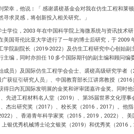
到荣幸，他说︰「 感谢裘槎基金会对我在仿生工程和莱
然寻求灵感，将创新投入相关研究。」
得学士学位，2003 年在中国科学院上海微系统与资讯技术研
国哥伦比亚大学进行了一年的博士后研究，于 2009 年入
院副院长（2019-2022）及仿生工程研究中心创始副主任
t》的执行主编，同时亦担任 10 多个国际期刊的副主编和顾问编
始成员）及国际仿生工程学会会士、裘槎高级研究学者（2
全球最广获征引研究人员」、中国教育部长江讲席教授（20
获得日内瓦国际发明展的金奖和评审团嘉许金奖。同时他
0）、先进工程材料名人堂（2019）、第35届世界文化理事
0）、杰出研究奖（2017）、校长奖（2016，2017）
22）、香港青年科学家奖（2015，2019，2022）
）、上银优秀机械博士论文银奖（2019）和优秀奖（2016，