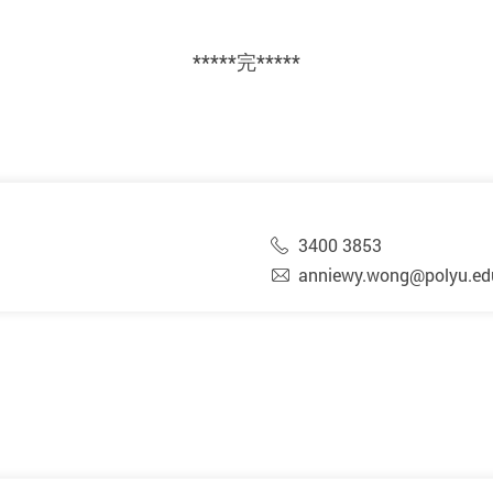
*****完*****
3400 3853
anniewy.wong@polyu.ed