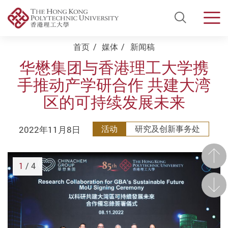
Open Si
Men
Start main content
首页
媒体
新闻稿
华懋集团与香港理工大学携
手推动产学研合作 共建大湾
区的可持续发展未来
2022年11月8日
活动
研究及创新事务处
前一
1
/ 4
后一