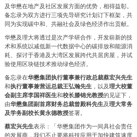
及华懋在地产及社区发展方面的优势，相得益彰。
备忘录为双方进行三项先导研究计划订下框架，共
同为实现碳中和、共融社会及绿色经济作出贡献。
华懋及理大将透过是次产学研合作，开发崭新的技
术和系统以减低新一代数据中心的碳排放和能源消
耗、探讨于香港及大湾区发展跨代共居房屋，并试
验使用区块链技术推动绿色经济。
备忘录在
华懋集团执行董事兼行政总裁蔡宏兴先生
和
执行董事兼营运总裁王弘瀚先生
，以及
理大校董
会副主席李国祥医生
和
校长滕锦光教授
的见证下，
由
华懋集团副首席财务总裁曾殿科先生
及
理大常务
及学务副校长黄永德教授
签署。
蔡宏兴先生
表示：「华懋集团作为一间具社会责任
的发展商，我们不止要将科技应用于加快建筑速度