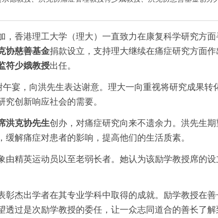
加，香港理工大学（理大）一直致力在康复科学研究方面
克协慈善基金
捐款设立，支持理大继续在痛症研究方面作
监符少娥教授
出任。
感谢午宴，向洪先生表达谢意。理大一向重视将研究成果转
研究创新响应社会的需要。
席洪克协先生
创办，对痛症研究向来不遗余力。洪先生期
，缓解痛症对患者的影响，提高他们的生活质素。
象由精英运动员以至老弱长者。她认为该励学教授席的设
表彰杰出学者在其专业学科中取得的成就。励学教授在善
望透过是次励学教授的委任，让一众志同道合的善长了解