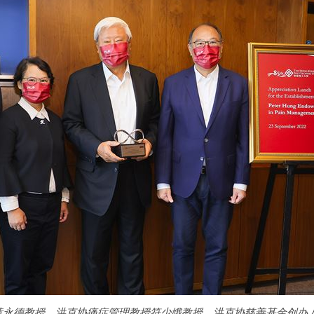
黄永德教授、洪克协痛症管理教授符少娥教授、洪克协慈善基金创办