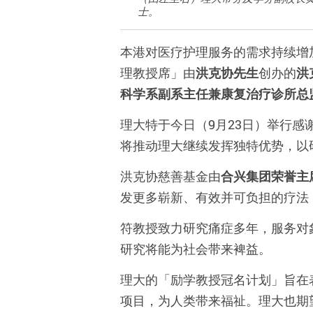
士。
本港对医疗护理服务的需求持续增
理教授席」由
洪克协先生
创办的
洪
科学系副系主任兼康复治疗诊所总
理大特于今日（9月23日）举行
将推动理大继续发挥独特优势，以
洪克协慈善基金由
合兴集团荣誉主
发更多崭新、有效并可负担的疗法
符教授致力研究痛症多年，服务对
研究将能为社会带来裨益。
理大的「励学教授冠名计划」旨在
项目，为人类带来福祉。理大也期