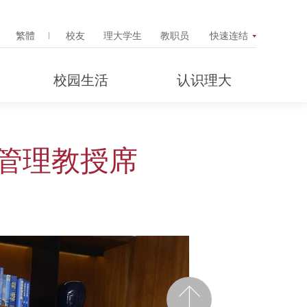
Search Popup
繁體
校友
理大学生
教职员
快速连结
校园生活
认识理大
管理教授席
前一页