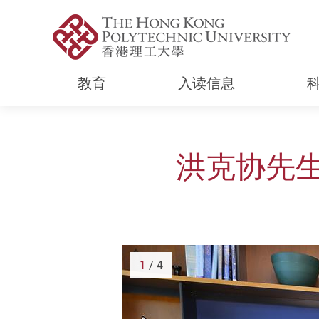
教育
入读信息
Start main content
洪克协先
1
/ 4