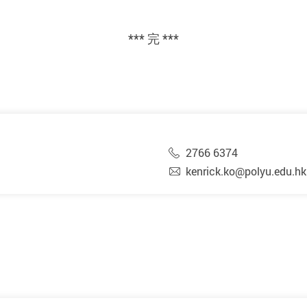
。
*** 完 ***
2766 6374
kenrick.ko@polyu.edu.hk