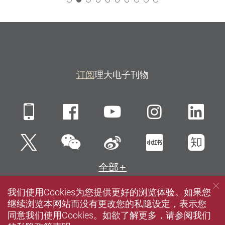
2
订阅
理大电子刊物
Mobile
Facebook
YouTube
Instagra
Li
微信
Twitter
新浪微博
小红书
知
全部
我们使用Cookies为您提供更好的浏览体验。如果您
网站指南
联络我们
私隐政策声明
使用条款
继续浏览本网站而没有更改您的私隐设定，表示您
无障碍网页
招聘
媒体
图书馆
同意我们使用Cookies。如欲了解更多，请参阅我们