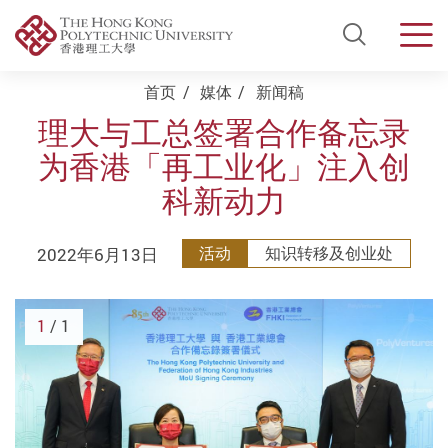
Open Si
Men
Start main content
首页
媒体
新闻稿
理大与工总签署合作备忘录
为香港「再工业化」注入创
科新动力
2022年6月13日
活动
知识转移及创业处
1
/ 1