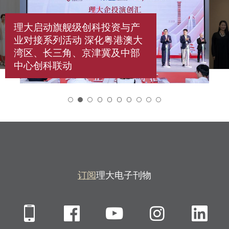
理大启动旗舰级创科投资与产
业对接系列活动 深化粤港澳大
湾区、长三角、京津冀及中部
中心创科联动
2
订阅
理大电子刊物
Mobile
Facebook
YouTube
Instagra
Li