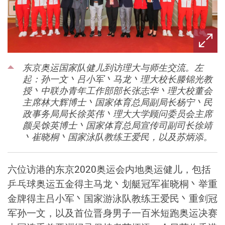
东京奥运国家队健儿到访理大与师生交流。左
起：孙一文丶吕小军丶马龙丶理大校长滕锦光教
授丶中联办青年工作部部长张志华丶理大校董会
主席林大辉博士丶国家体育总局副局长杨宁丶民
政事务局局长徐英伟丶理大大学顾问委员会主席
颜吴馀英博士丶国家体育总局宣传司副司长徐靖
丶崔晓桐丶国家泳队教练王爱民，以及苏炳添。
六位访港的东京2020奥运会内地奥运健儿，包括
乒乓球奥运五金得主马龙丶划艇冠军崔晓桐丶举重
金牌得主吕小军丶国家游泳队教练王爱民丶重剑冠
军孙一文，以及首位晋身男子一百米短跑奥运决赛