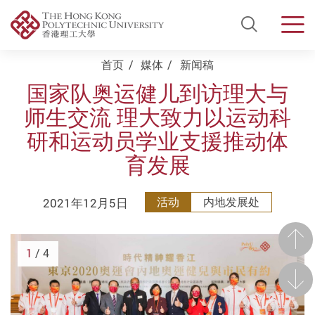
Open Si
Men
Start main content
首页
媒体
新闻稿
国家队奥运健儿到访理大与
师生交流 理大致力以运动科
研和运动员学业支援推动体
育发展
2021年12月5日
活动
内地发展处
前一
1
/ 4
后一