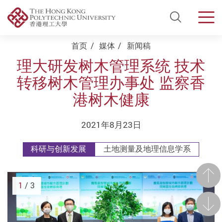
Open Si
Men
Start main content
首页
媒体
新闻稿
理大研发树木管理系统 技术
转移树木管理办事处 监察香
港树木健康
2021年8月23日
科研与创新发展
土地测量及地理信息学系
前一
1
/ 3
后一