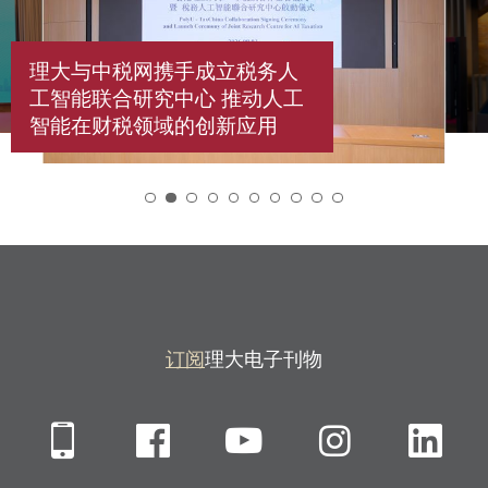
理大与中税网携手成立税务人
工智能联合研究中心 推动人工
智能在财税领域的创新应用
2
订阅
理大电子刊物
Mobile
Facebook
YouTube
Instagra
Li