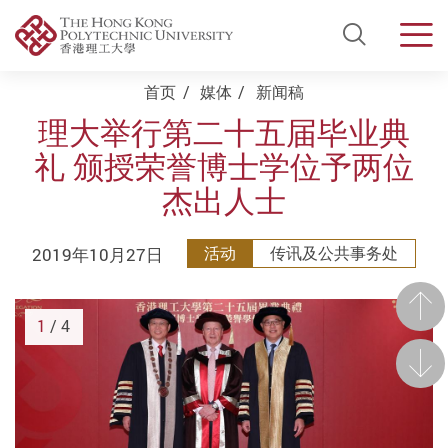
Open Si
Men
Start main content
首页
媒体
新闻稿
理大举行第二十五届毕业典
礼 颁授荣誉博士学位予两位
杰出人士
2019年10月27日
活动
传讯及公共事务处
前一
1
/ 4
后一