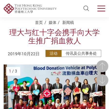
Open Si
Men
Start main content
首页
媒体
新闻稿
理大与红十字会携手向大学
生推广捐血救人
2019年10月22日
活动
传讯及公共事务处
前一
1
/ 3
后一