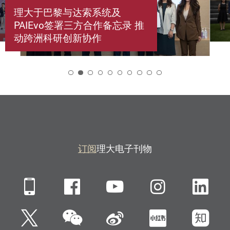
理大于巴黎与达索系统及
PAIEvo签署三方合作备忘录 推
动跨洲科研创新协作
2
订阅
理大电子刊物
Mobile
Facebook
YouTube
Instagra
Li
微信
Twitter
新浪微博
小红书
知