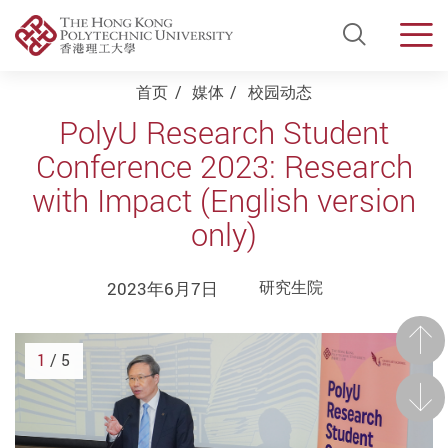
Open Si
Men
Start main content
首页
媒体
校园动态
PolyU Research Student
Conference 2023: Research
with Impact (English version
only)
2023年6月7日
研究生院
前一
1
/ 5
后一