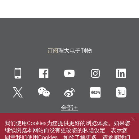
订阅
理大电子刊物
Mobile
Facebook
YouTube
Instagra
Li
微信
Twitter
新浪微博
小红书
知
全部
我们使用Cookies为您提供更好的浏览体验。如果您
网站指南
联络我们
私隐政策声明
使用条款
继续浏览本网站而没有更改您的私隐设定，表示您
无障碍网页
招聘
媒体
图书馆
同意我们使用Cookies。如欲了解更多，请参阅我们