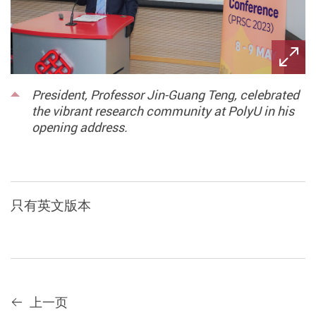
President, Professor Jin-Guang Teng, celebrated
the vibrant research community at PolyU in his
opening address.
只有英文版本
上一页