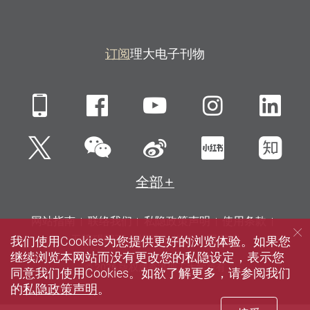
订阅
理大电子刊物
Mobile
Facebook
YouTube
Instagra
Li
微信
Twitter
新浪微博
小红书
知
全部
网站指南
联络我们
私隐政策声明
使用条款
我们使用Cookies为您提供更好的浏览体验。如果您
无障碍网页
招聘
媒体
图书馆
继续浏览本网站而没有更改您的私隐设定，表示您
© 2026 版权属香港理工大学所有
同意我们使用Cookies。如欲了解更多，请参阅我们
的
私隐政策声明
。