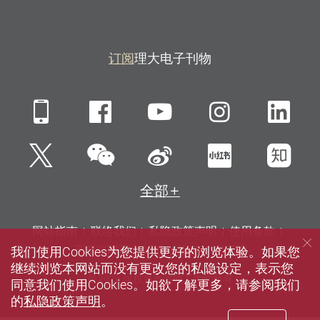
订阅
理大电子刊物
Mobile
Facebook
YouTube
Instagra
Li
微信
Twitter
新浪微博
小红书
知
全部
网站指南
联络我们
私隐政策声明
使用条款
我们使用Cookies为您提供更好的浏览体验。如果您
无障碍网页
招聘
媒体
图书馆
继续浏览本网站而没有更改您的私隐设定，表示您
© 2026 版权属香港理工大学所有
同意我们使用Cookies。如欲了解更多，请参阅我们
的
私隐政策声明
。