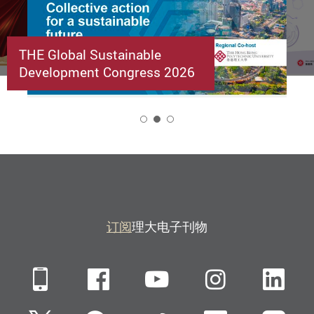
THE Global Sustainable
Development Congress 2026
2
订阅
理大电子刊物
Mobile
Facebook
YouTube
Instagra
Li