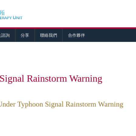
及諮詢
分享
聯絡我們
合作夥伴
Signal Rainstorm Warning
Under Typhoon Signal Rainstorm Warning