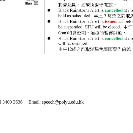
call 3400 3636， Email:
speech@polyu.edu.hk