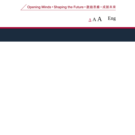
A
Eng
A
A