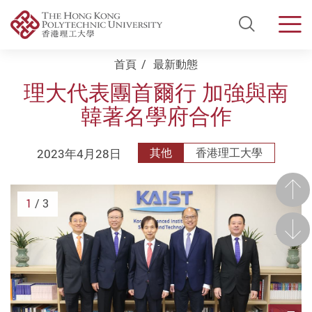
Open Si
Men
Start main content
首頁
最新動態
理大代表團首爾行 加強與南
韓著名學府合作
2023年4月28日
其他
香港理工大學
前一
1
/ 3
後一