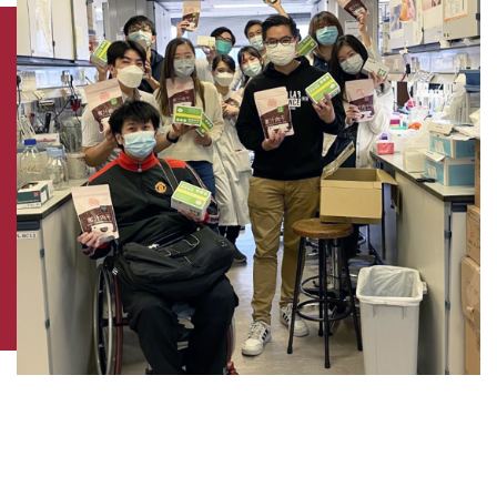
「最心酸是見到屬於初生嬰兒的『無名氏』的樣
本，原來這麼小的嬰兒也要做檢測。」面對堆積如
山的樣本，工作雖然沉重，但穎曦認為每一項化驗