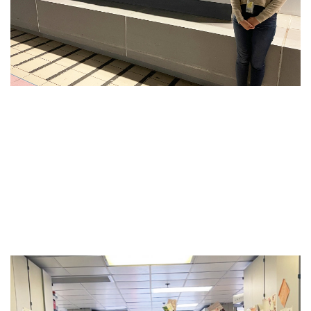
疫情嚴峻，理大不少師生和校友以自身專業參與前
線抗疫工作，研究員盧穎曦便是其中之一。穎曦本
一直參與新冠病毒全基因測序的研究，協助政府追
蹤病毒傳播鏈；但眼見確診個案不斷上升，無數病
者在寒風中等候入院治療，於是主動暫時走出大學
實驗室，用其醫療化驗的專業，於瑪嘉烈醫院擔任
病毒核酸檢測的工作。