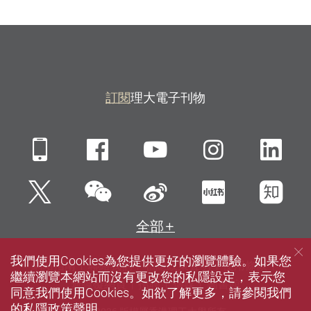
訂閱
理大電子刊物
Mobile
Facebook
YouTube
Instagra
Li
微信
Twitter
新浪微博
小紅書
知
全部
我們使用Cookies為您提供更好的瀏覽體驗。如果您
網站指南
聯絡我們
私隱政策聲明
使用條款
繼續瀏覽本網站而沒有更改您的私隱設定，表示您
無障礙網頁
招聘
傳媒
圖書館
同意我們使用Cookies。如欲了解更多，請參閱我們
的
私隱政策聲明
。