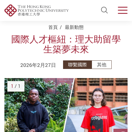
Open Si
Men
Start main content
首頁
最新動態
國際人才樞紐：理大助留學
生築夢未來
2026年2月27日
聯繫國際
其他
1
/ 1