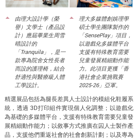
由理大設計學（榮
理大多媒體創娛理學
譽）文學士（產品設
碩士學生團隊製作的
計）應屆畢業生周雪
「SensePlay」項目，
晴設計的
以遊戲化多媒體平台
「
Tranquila
」，是一
支援有特殊教育需要
款專為院舍女性長者
兒童發展精細動作能
而設的護理椅，結合
力。此項目更獲「香
舒適性與醫療級人體
港社會企業挑戰賽
工學設計。
2025-26」亞軍。
精選展品包括為腿長差異人士設計的模組化鞋履系
統，透過
3D
打印組件實現個人化調整；以遊戲化
為基礎的多媒體平台，支援有特殊教育需要兒童發
展精細動作能力；以敘事方式推廣在囚人士製作產
品，支援他們重返社會的社會創新計劃；以及專為