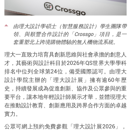
由理大設計學碩士（智慧服務設計）學生團隊帶
領、與順豐合作設計的「Crossgo」項目，是一
套重塑北上跨境購物體驗的無人機物流系統。
理大一直致力培育具創新思維與社會承擔的創意人
才，其藝術與設計科目於
2026
年
QS
世界大學學科
排名中位列全球第
24
位，備受國際認可。由理大
設計學院主辦的「理大設計展」擁有逾
60
年歷
史，持續發展成為促進創新、協作及公眾參與的重
要平台，讓本地年輕設計師展示才華，並體
現理大
在推動設計教育
、創新應用及跨界合作
方面的卓越
實力
。
公眾可網上預約免費參觀「理大設計展
2026
」，