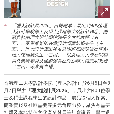
「理大設計展2026」日前開幕，展出約400位理
大設計學院學士及碩士課程學生的設計作品。開
幕典禮由理大設計學院院長李健杓教授（右
五）、享譽業界的香港設計師陳幼堅先生（左
五）、理大設計傑出校友及國際高級珠寶品牌創
始人陳瑞麟先生（右四），以及理大大學顧問委
員會榮譽委員及國際傢具品牌創辦人嚴志明教授
（左四）等嘉賓主禮。
香港理工大學設計學院（理大設計）於
6
月
5
日至
8
月
7
日舉辦
「理大設計展
2026
」
，展出約
400
位學
士及碩士課程學生的設計作品。展品從個人探索、
商業實踐及社區需要等多元角度出發，聚焦有需要
社群及本地特色文化產業發展等社會議題。學生透