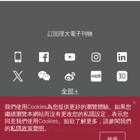
訂閱
理大電子刊物
Mobile
Facebook
YouTube
Instagra
Li
微信
Twitter
新浪微博
小紅書
知
全部
我們使用Cookies為您提供更好的瀏覽體驗。如果您
網站指南
聯絡我們
私隱政策聲明
使用條款
繼續瀏覽本網站而沒有更改您的私隱設定，表示您
無障礙網頁
招聘
傳媒
圖書館
同意我們使用Cookies。如欲了解更多，請參閱我們
的
私隱政策聲明
。
© 2026 版權屬香港理工大學所有
接受