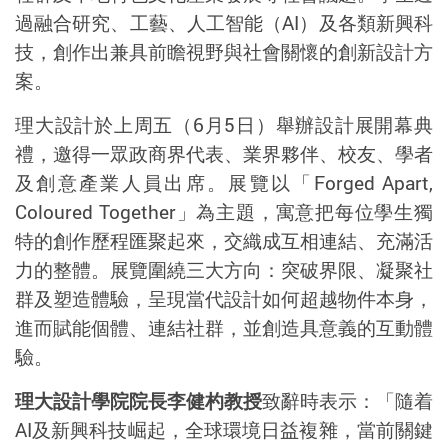
過融合研究、工藝、人工智能（
AI
）及各類新興科
技，創作出兼具前瞻視野與社會關懷的創新設計方
案。
理大設計於上周五（
6
月
5
日）舉辦設計展開幕典
禮，邀得一眾政商界代表、業界夥伴、校友、學者
及創意產業人員出席。展覽以「
Forged Apart,
Coloured Together
」為主題，寓意把每位學生獨
特的創作歷程匯聚起來，交織成互相連結、充滿活
力的整體。展覽圍繞三大方向：突破界限、凝聚社
群及塑造體驗，呈現當代設計如何超越物件本身，
進而賦能個體、連結社群，並創造具意義的互動體
驗。
理大設計學院院長李健杓教授
致辭時表示：「隨着
AI
及新興科技崛起，全球環境日益複雜，當前關鍵