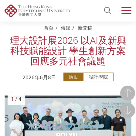
Open Si
Men
Start main content
首頁
傳媒
新聞稿
理大設計展2026 以AI及新興
科技賦能設計 學生創新方案
回應多元社會議題
2026年6月8日
活動
設計學院
前一
1
/ 4
後一