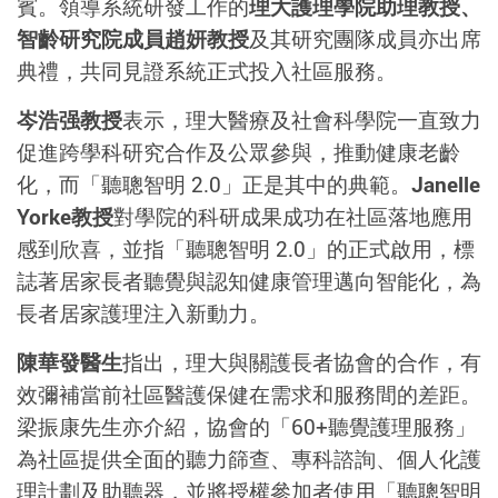
賓。領導系統研發工作的
理大護理學院助理教授、
智齡研究院成員趙妍教授
及其研究團隊成員亦出席
典禮，共同見證系統正式投入社區服務。
岑浩强教授
表示，理大醫療及社會科學院一直致力
促進跨學科研究合作及公眾參與，推動健康老齡
化，而「聽聰智明 2.0」正是其中的典範。
Janelle
Yorke教授
對學院的科研成果成功在社區落地應用
感到欣喜，並指「聽聰智明 2.0」的正式啟用，標
誌著居家長者聽覺與認知健康管理邁向智能化，為
長者居家護理注入新動力。
陳華發醫生
指出，理大與關護長者協會的合作，有
效彌補當前社區醫護保健在需求和服務間的差距。
梁振康先生亦介紹，協會的「60+聽覺護理服務」
為社區提供全面的聽力篩查、專科諮詢、個人化護
理計劃及助聽器，並將授權參加者使用「聽聰智明