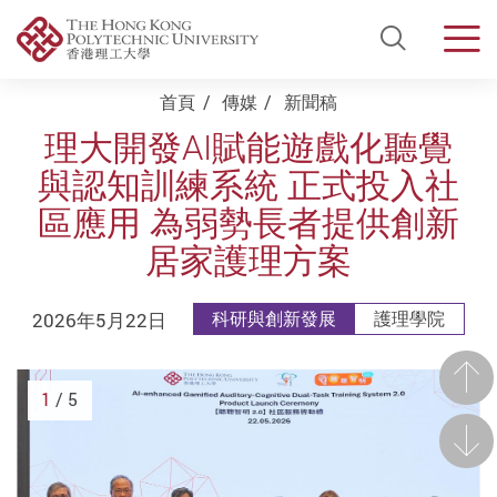
Open Si
Men
Start main content
首頁
傳媒
新聞稿
理大開發AI賦能遊戲化聽覺
與認知訓練系統 正式投入社
區應用 為弱勢長者提供創新
居家護理方案
2026年5月22日
科研與創新發展
護理學院
前一
1
/ 5
後一