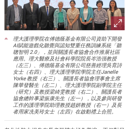
理大護理學院在傅德蔭基金有限公司資助下開發
AI賦能遊戲化聽覺與認知雙重任務訓練系統「聽
聰智明 2.0」，並與關護長者協會合作推展社區
應用。理大醫療及社會科學院院長岑浩强教授
（左三）、傅德蔭基金有限公司慈善經理吳育詩
女士（右四）、理大護理學院學院主任Janelle
Yorke 教授（右三）、關護長者協會理事會主席
陳華發醫生（左二）、理大護理學院副學院主任
（研究）及教授梁綺雯教授（右二）、關護長者
協會總幹事梁振康先生（左一），以及參與研發
工作的護理學院助理教授趙妍教授（右一）及長
者用家冼美玲女士（左四）在啟動禮上合照。