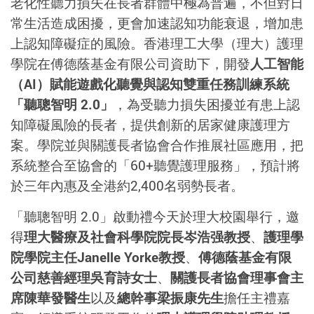
老化性聽力損失在長者群體中極為普遍，不但對日
常生活造成困擾，更會加速認知功能衰退，增加患
上認知障礙症的風險。香港理工大學（理大）護理
學院在傅德蔭基金有限公司資助下，開發
人工智能
（AI）賦能遊戲化聽覺與認知雙重任務訓練系統
「聽聰智明 2.0」
，為受聽力損失困擾並有患上認
知障礙風險的長者，提供創新的居家健康護理方
案。學院並與關護長者協會合作推展社區應用，把
系統整合至協會的「60+聽覺護理服務」，預計將
於三年內惠及全港約2,400名弱勢長者。
「聽聰智明 2.0」啟動禮今天於理大校園舉行，邀
得
理大醫療及社會科學院院長岑浩强教授
、
護理學
院學院主任Janelle Yorke教授
、
傅德蔭基金有限
公司慈善經理吳育詩女士
、
關護長者協會理事會主
席陳華發醫生
以及
總幹事梁振康先生
擔任主禮嘉