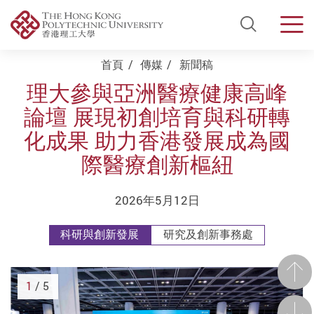
Open Si
Men
Start main content
首頁
傳媒
新聞稿
理大參與亞洲醫療健康高峰
論壇 展現初創培育與科研轉
化成果 助力香港發展成為國
際醫療創新樞紐
2026年5月12日
科研與創新發展
研究及創新事務處
前一
1
/ 5