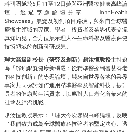
科研團隊於
5
月
11
至
12
日
參與
亞洲醫療健康高峰論
壇，透過專題論壇分享、「
InnoHealth
Showcase
」展覽及初創項目路演，與來自全球醫
療衞生領域的專家、
學者、投資者及業界代表
交流
真知灼見，全方位
展示
理大在生命科學及醫療保健
技術領域的創新科
研
成果。
理大高級副校長（研究及創新）趙汝恒教授
主持題
為「解鎖銀髮健康新機遇：從精準醫療到智慧養老
的科技創新」
的專題論壇
，與來自世界
各地
的業界
專家共同探討如何運用精準醫學及智能科技，提升
長者的健康與生活質素，以應對人口老化所帶來的
社會及經濟挑戰。
趙
汝恒
教授
表示：「理大今次參與高峰論壇，反映
了我們致力成為全球醫療科技強者的堅定決心。透