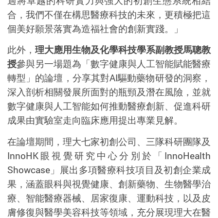
過將卓越的科研實力與強大的初創生態系統相結
合，我們不僅在構思醫療科技的未來，更積極把這
個美好願景落實為造福社會的創新實踐。」
此外，
理大應用生物及化學科技學系副教授馬聰教
授
參與
另一場題為「數字健康與人工智能賦能醫療
轉型」的論壇，分享其對
AI
驅動
藥
物研發的洞察，
深入剖析相關發展所面對的瓶頸及潛在風險，並
就
數字健康
與人工智能如何推動醫療創新、促進科研
成果由實驗室走向臨床應用提出專業見解。
在論壇
期間
，理大七家初創公司、三隊科研團隊及
I
nnoHK
眼視覺研究中心
分別於「
InnoHealth
Showcase
」展出多項醫療科技項目及初創企業成
果，涵蓋眼科與視覺健康、創新藥物、生物醫學治
療、智
能
醫療器械、居家復康、運動科技，以及皮
膚修復與
醫學美容科技
等領域，充分展現理大在醫