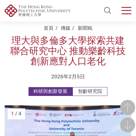
Open Si
Men
Start main content
首頁
傳媒
新聞稿
理大與多倫多大學探索共建
聯合研究中心 推動樂齡科技
創新應對人口老化
2026年2月5日
科研與創新發展
智齡研究院
前一
1
/ 4
後一