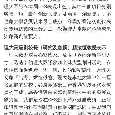
理大團隊在本屆
CES
表現出色，其中三個項目分別
榮獲一項「最佳創新大獎」及兩項「創新獎」，不
僅創大學參展以來最佳成績，亦囊括香港初創代表
團獎項總數的三分之二，彰顯理大卓越的科研成果
與創新創業實力。
理大高級副校長（研究及創新）趙汝恒教授
表示：
「理大致力培育心繫國家、放眼世界的創新科研人
才，透過引領理大團隊參加全球大型創科活動，在
國際層面促進產、學、研、投的緊密協作，為理大
初創『出海』締造機會。理大是本地大學中唯一直
接參展的院校
，
參展團隊數目
達香港
初創團代表成
員的三成
，
為香港邁向國際創新科技中心的發展貢
獻力量。我們這次在
CES
創下歷來最佳成績，正好
印證理大的科研創新實力備受國際認同，鼓勵我們
的團隊繼續在創科路上砥礪前行，創造更深遠的社