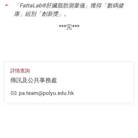
「FattaLab®肝臟脂肪測量儀」獲得「數碼健
康」組別「創新獎」。
***完***
詳情查詢
傳訊及公共事務處
pa.team@polyu.edu.hk
上一頁
下一頁