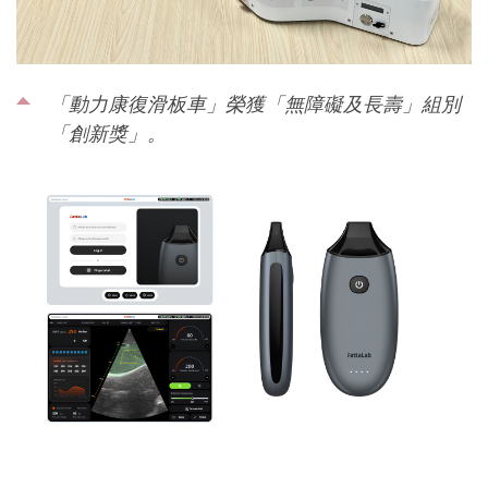
「動力康復滑板車」榮獲「無障礙及長壽」組別
「創新獎」。