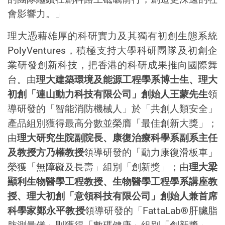
會影響力。」
理大憑藉雄厚的科研實力及其獨有初創生態系統
PolyVentures
，積極支持大學科研團隊及初創企
業研發創新科技，把香港的科研成果推向國際舞
台。由
理大建築環境及能源工程學系博士生、理大
初創「連山動力科技有限公司」創始人王蒙先生
領
導研發的「智能消防機械人
」於「共創人類安全」
產品組別獲得最高分數並榮膺「最佳創新大獎」；
由
理大研究生院副院長、康復治療科學系副系主任
及教授方乃權教授
領導研發
的
「動力康復滑板車」
榮獲
「無障礙及長壽」組別
「創新獎」；
由
理大梁
顯利生物醫學工程教授、生物醫學工程學系講座教
授、
理大初創「
意領科技有限公司」創始人兼首席
科學家鄭永平教授
領導研發的「
FattaLab®
肝臟脂
肪測量儀」則
獲得
「數碼健康」組別
「創新獎」。