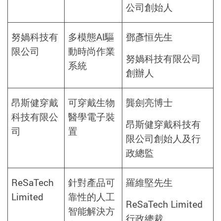
公司創始人
努媧科技有
多模態AI驅
鄧彥恒先生
限公司
動時尚作業
努媧科技有限公司
系統
創辦人
昂斯健穿戴
可穿戴生物
龔劍亮博士
科技有限公
醫學電子裝
昂斯健穿戴科技有
司
置
限公司創始人及行
政總監
ReSaTech
針對產品可
羅維堅先生
Limited
靠性的人工
ReSaTech Limited
智能解決方
行政總裁