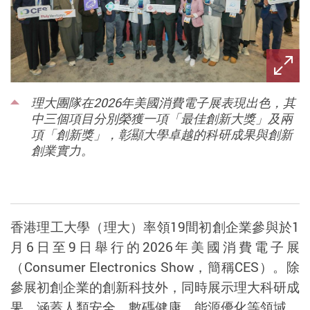
理大團隊在2026年美國消費電子展表現出色，其
中三個項目分別榮獲一項「最佳創新大獎」及兩
項「創新獎」，彰顯大學卓越的科研成果與創新
創業實力。
香港理工大學（理大）率領
19
間初創企業參與於
1
月
6
日至
9
日舉行的
2026
年美國消費電子展
（
Consumer Electronics Show
，簡稱
CES
）。除
參展初創企業的創新科技外，同時展示理
大
科研成
果，涵蓋
人類安全、數碼健康、
能源優化等領域。