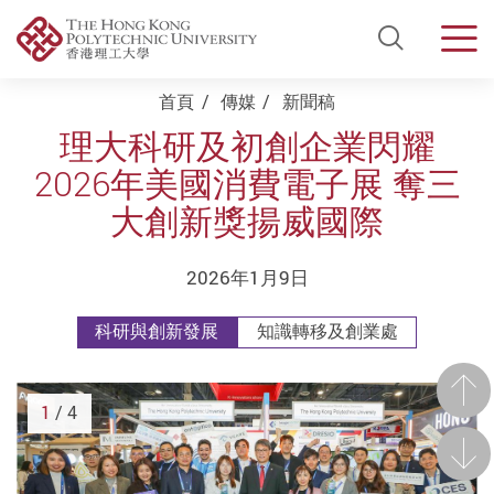
Open Si
Men
Start main content
首頁
傳媒
新聞稿
理大科研及初創企業閃耀
2026年美國消費電子展 奪三
大創新獎揚威國際
2026年1月9日
科研與創新發展
知識轉移及創業處
前一
1
/ 4
後一