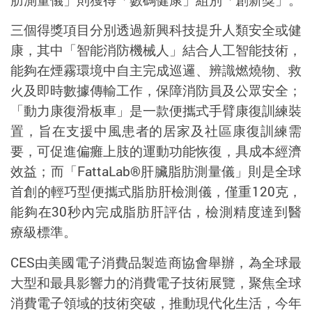
三個得獎項目分別透過新興科技提升人類安全或健
康，其中「智能消防機械人」結合人工智能技術，
能夠在煙霧環境中自主完成巡邏、辨識燃燒物、救
火及即時數據傳輸工作，保障消防員及公眾安全；
「動力康復滑板車」是一款便攜式手臂康復訓練裝
置，旨在支援中風患者的居家及社區康復訓練需
要，可促進偏癱上肢的運動功能恢復，具成本經濟
效益；而「
FattaLab®
肝臟脂肪測量儀」則是全球
首創的輕巧型便攜式脂肪肝檢測儀，僅重
120
克，
能夠在
30
秒內完成脂肪肝評估，檢測精度達到醫
療級標準。
CES
由美國電子消費品製造商協會舉辦，為全球最
大型和最具影響力的消費電子技術展覽，聚焦全球
消費電子領域的技術突破，推動現代化生活，今年