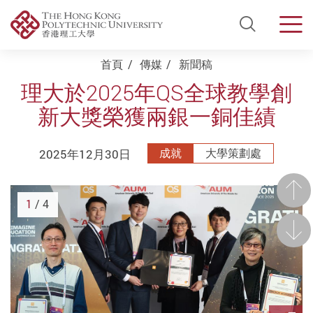
Open Si
Men
Start main content
首頁
傳媒
新聞稿
理大於2025年QS全球教學創
新大獎榮獲兩銀一銅佳績
2025年12月30日
成就
大學策劃處
前一
1
/ 4
後一