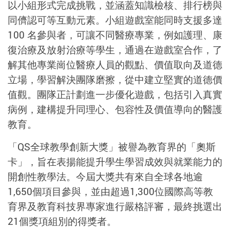
以小組形式完成挑戰，並涵蓋知識檢核、排行榜與
同儕認可等互動元素。小組遊戲室能同時支援多達
100
名參與者，可讓不同醫療專業，例如護理、康
復治療及放射治療等學生，通過在遊戲室合作，了
解其他專業崗位醫療人員的觀點、價值取向及道德
立場，學習解決團隊磨擦，從中建立堅實的道德價
值觀。團隊正計劃進一步優化遊戲，包括引入真實
病例，建構提升同理心、包容性及價值導向的醫護
教育。
「
QS
全球教學創新大獎」被譽為教育界的「奧斯
卡」，旨在表揚能提升學生學習成效與就業能力的
開創性教學法。今屆大獎共有來自全球各地逾
1,650
個項目參與，並由超過
1,300
位國際高等教
育界及教育科技界專家進行嚴格評審，最終挑選出
21
個獎項組別的得獎者。