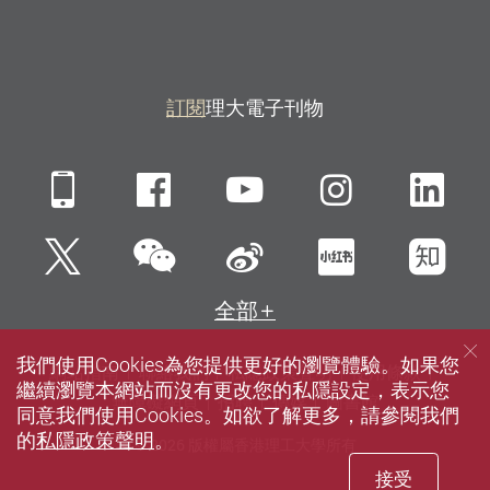
訂閱
理大電子刊物
Mobile
Facebook
YouTube
Instagra
Li
微信
Twitter
新浪微博
小紅書
知
全部
我們使用Cookies為您提供更好的瀏覽體驗。如果您
網站指南
聯絡我們
私隱政策聲明
使用條款
繼續瀏覽本網站而沒有更改您的私隱設定，表示您
無障礙網頁
招聘
傳媒
圖書館
同意我們使用Cookies。如欲了解更多，請參閱我們
的
私隱政策聲明
。
© 2026 版權屬香港理工大學所有
接受