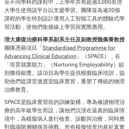
至不同學科的課程中，上學年共有超過
3,000
名理
大學生使用該平台以支援學習。團隊並為逾
20
個
課程的學生特別設計運用人工智能工具的體驗式學
習活動，使他們銜接線上學習與實際應用。
理大康復治療科學系副系主任及副教授魏佩菁教授
團隊憑藉項目「
Standardised Programme for
Advancing Clinical Education
」（
SPACE
），在
「培育就業能力」（
Nurturing Employability
）組
別獲得銀獎。該項目為學生提供模擬臨床培訓，協
助他們從課堂過渡至臨床實習，重塑了傳統的物理
治療教育。
SPACE
是臨床實習前的訓練架構，專為修讀物理治
療的高年級學生而設，讓他們沉浸在逼
真
的臨床情
境中，為模擬病人進行檢查、診斷與治療，同時應
對職場階層關
係
等挑戰。所有模擬情景均基於真實