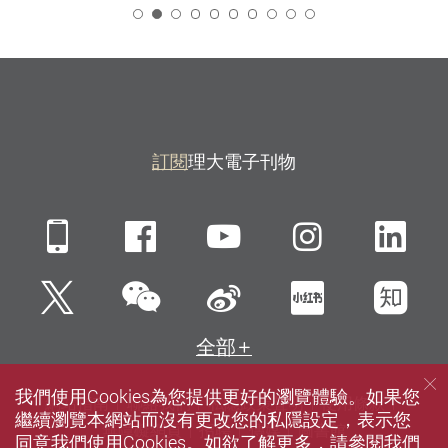
2
訂閱
理大電子刊物
Mobile
Facebook
YouTube
Instagra
Li
微信
Twitter
新浪微博
小紅書
知
全部
我們使用Cookies為您提供更好的瀏覽體驗。如果您
網站指南
聯絡我們
私隱政策聲明
使用條款
繼續瀏覽本網站而沒有更改您的私隱設定，表示您
無障礙網頁
招聘
傳媒
圖書館
同意我們使用Cookies。如欲了解更多，請參閱我們