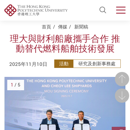
Open Si
Men
Start main content
首頁
傳媒
新聞稿
理大與財利船廠攜手合作 推
動替代燃料船舶技術發展
2025年11月10日
活動
研究及創新事務處
前一
1
/ 5
後一