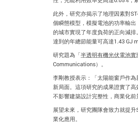
性，光能利用效率更高達
6.05%
，
此外，研究
亦揭示了地理因素對
ST
個瞬態模型，模擬電池的功率輸出
的城市實現了年度負荷的正向減排
達到的年總節能量可高達
1.43 GJ m
研究題為「
半透明有機光伏電池實
Communications
）。
李剛教授
表示：「太陽能窗戶作為
新局面。這項研究的成果證實了高
不影響建築設計完整性，商業化前
展望未來，研究團隊會致力就提升
業化應用。