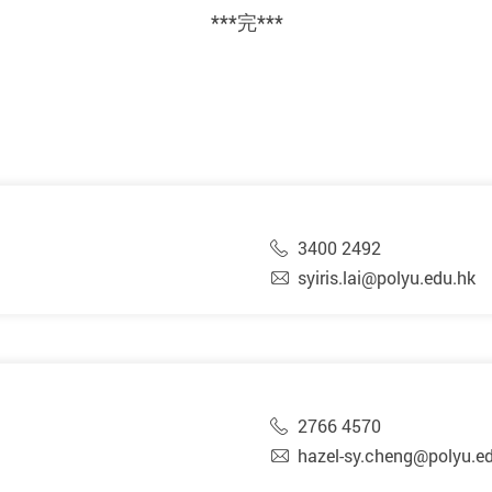
***
完
***
3400 2492
syiris.lai@polyu.edu.hk
2766 4570
hazel-sy.cheng@polyu.e