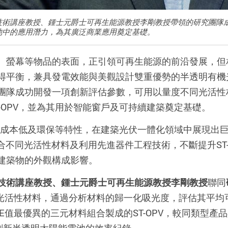
術講座教授、鍾士元爵士可再生能源教授李剛教授帶領的研究團隊成功
池中的應用潛力，為其廣泛商業應用奠定基礎。
、螢幕等物品的表面，正引領可再生能源的前沿發展，但
得平衡，兼具發電效能與美觀設計雙重優勢的半透明有機
團隊成功開發一項創新評估參數，可用以量度不同光活性
-OPV
，並為其用於智能窗戶及可持續建築奠定基礎。
成本低及環保等特性，在建築光伏一體化領域中展現出
合不同光活性材料及利用先進器件工程技術，不斷提升
ST
建築物的外觀構成影響。
技術講座教授、鍾士元爵士可再生能源教授李剛教授
聯同
光活性材料，通過分析材料的歸一化吸光度，評估其平均
E
值最優異的三元材料組合製成的
ST-OPV
，較同類型產品