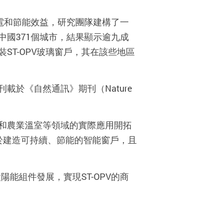
電和節能效益，研究團隊建構了一
中國
371
個城市，結果顯示逾九成
裝
ST-OPV
玻璃窗戶，其在該些地區
刊載於《自然通訊》期刊（
Nature
和農業溫室等領域的實際應用開拓
於建造可持續、節能的智能窗戶，且
太陽能組件發展，實現
ST-OPV
的商