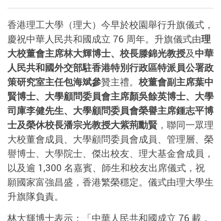
香港理工大學（理大）今早於校園舉行升旗儀式，
慶祝中華人民共和國成立 76 周年。升旗儀式由
理
大校董會主席林大輝博士、校長滕錦光教授
及
中華
人民共和國外交部駐香港特別行政區特派員公署政
策研究室主任包海斌參
贊主禮。
校董會副主席葉中
賢博士、大學顧問委員會主席顏吳餘英博士、大學
司庫李健先生、大學顧問委員會榮譽主席鍾志平博
士及榮休校長潘宗光教授大紫荊勳賢
，聯同一眾理
大校董會成員、大學顧問委員會成員、管理層、榮
譽博士、大學院士、傑出校友、理大基金會成員，
以及逾 1,300 名嘉賓、師生和校友出席儀式，祝
願國家富強昌盛，香港繁榮穩定。儀式由理大學生
升旗隊負責。
林大輝博士表示：「中華人民共和國成立 76 載，