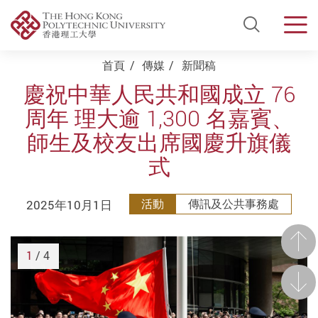
Open Si
Men
Start main content
首頁
傳媒
新聞稿
慶祝中華人民共和國成立 76
周年 理大逾 1,300 名嘉賓、
師生及校友出席國慶升旗儀
式
2025年10月1日
活動
傳訊及公共事務處
前一
1
/ 4
後一